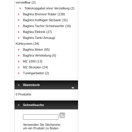
verstellbar
(2)
Teleskopgabel ohne Verstellung
(2)
Baghira Bremse/ Räder
(138)
Baghira Kotflügel/ Sitzbank
(31)
Baghira Tacho/ Scheinwerfer
(16)
Baghira Elektrik
(27)
Baghira Tank/ Ansaug/
Kühlsystem
(34)
Baghira Motor
(65)
Baghira Verkleidung
(6)
MZ 1000
(13)
MZ Skorpion
(24)
Tuningarbeiten
(2)
Warenkorb
0 Produkte
Schnellsuche
Verwenden Sie Stichworte,
um ein Produkt zu finden.