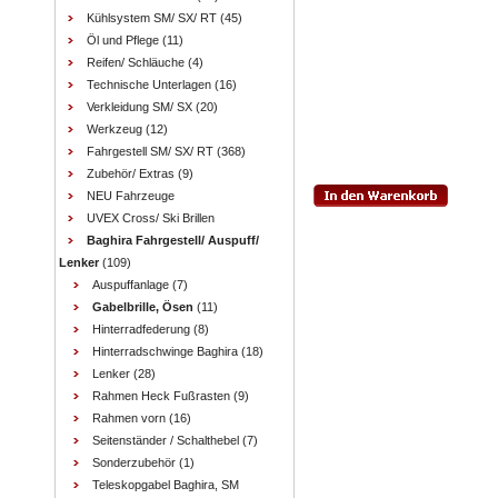
Kühlsystem SM/ SX/ RT
(45)
Öl und Pflege
(11)
Reifen/ Schläuche
(4)
Technische Unterlagen
(16)
Verkleidung SM/ SX
(20)
Werkzeug
(12)
Fahrgestell SM/ SX/ RT
(368)
Zubehör/ Extras
(9)
NEU Fahrzeuge
UVEX Cross/ Ski Brillen
Baghira Fahrgestell/ Auspuff/
Lenker
(109)
Auspuffanlage
(7)
Gabelbrille, Ösen
(11)
Hinterradfederung
(8)
Hinterradschwinge Baghira
(18)
Lenker
(28)
Rahmen Heck Fußrasten
(9)
Rahmen vorn
(16)
Seitenständer / Schalthebel
(7)
Sonderzubehör
(1)
Teleskopgabel Baghira, SM