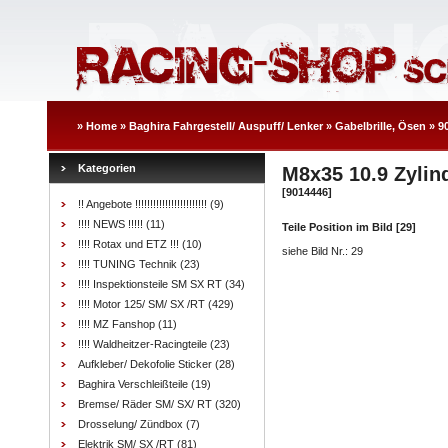
»
Home
»
Baghira Fahrgestell/ Auspuff/ Lenker
»
Gabelbrille, Ösen
»
9
Kategorien
M8x35 10.9 Zylin
[9014446]
!! Angebote !!!!!!!!!!!!!!!!!!!!!!!!
(9)
!!!! NEWS !!!!!
(11)
Teile Position im Bild [29]
!!!! Rotax und ETZ !!!
(10)
siehe Bild Nr.: 29
!!!! TUNING Technik
(23)
!!!! Inspektionsteile SM SX RT
(34)
!!!! Motor 125/ SM/ SX /RT
(429)
!!!! MZ Fanshop
(11)
!!!! Waldheitzer-Racingteile
(23)
Aufkleber/ Dekofolie Sticker
(28)
Baghira Verschleißteile
(19)
Bremse/ Räder SM/ SX/ RT
(320)
Drosselung/ Zündbox
(7)
Elektrik SM/ SX /RT
(81)