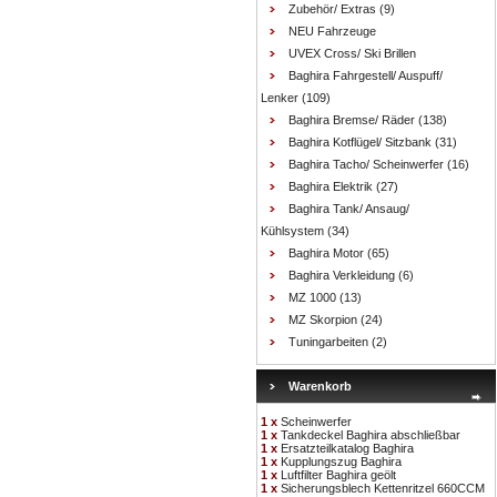
Zubehör/ Extras
(9)
NEU Fahrzeuge
UVEX Cross/ Ski Brillen
Baghira Fahrgestell/ Auspuff/
Lenker
(109)
Baghira Bremse/ Räder
(138)
Baghira Kotflügel/ Sitzbank
(31)
Baghira Tacho/ Scheinwerfer
(16)
Baghira Elektrik
(27)
Baghira Tank/ Ansaug/
Kühlsystem
(34)
Baghira Motor
(65)
Baghira Verkleidung
(6)
MZ 1000
(13)
MZ Skorpion
(24)
Tuningarbeiten
(2)
Warenkorb
1 x
Scheinwerfer
1 x
Tankdeckel Baghira abschließbar
1 x
Ersatzteilkatalog Baghira
1 x
Kupplungszug Baghira
1 x
Luftfilter Baghira geölt
1 x
Sicherungsblech Kettenritzel 660CCM