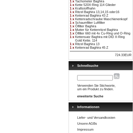
1 x
Tachometer Baghira
1 x
Kette 520X-Ring 114 Glieder
1 x
Kraftstoffhahn
1 x
Ritzel Baghira 13,14,15 oder16
1 x
Kettenrad Baghira 43 Z
1 x
Kettenradschraube Maschienenkopf
1 x
Schaumfilter Luftfilter
1 x
Ölfilter Baghira
1 x
Mutter für Kettenritzel Baghira
1 x
Ölfilter 660 mit 4x Cu-Ring und O-Ring
1 x
Kettensatz Baghira mit DID X-Ring
Gold Kette. 114
1 x
Ritzel Baghira 13
1 x
Kettenrad Baghira 45 Z
724.33EUR
Schnellsuche
Verwenden Sie Stichworte,
um ein Produkt zu finden.
erweiterte Suche
Informationen
Liefer- und Versandkosten
Unsere AGBs
Impressum