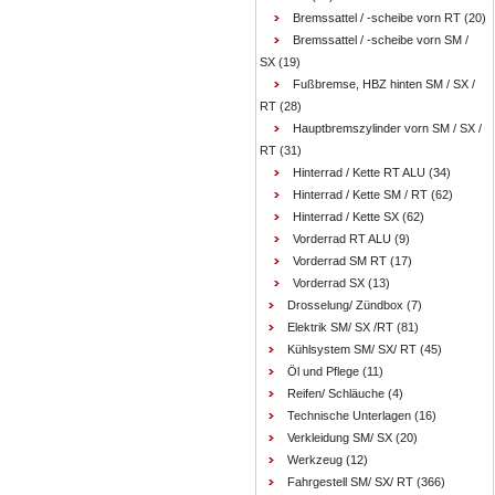
Bremssattel / -scheibe vorn RT
(20)
Bremssattel / -scheibe vorn SM /
SX
(19)
Fußbremse, HBZ hinten SM / SX /
RT
(28)
Hauptbremszylinder vorn SM / SX /
RT
(31)
Hinterrad / Kette RT ALU
(34)
Hinterrad / Kette SM / RT
(62)
Hinterrad / Kette SX
(62)
Vorderrad RT ALU
(9)
Vorderrad SM RT
(17)
Vorderrad SX
(13)
Drosselung/ Zündbox
(7)
Elektrik SM/ SX /RT
(81)
Kühlsystem SM/ SX/ RT
(45)
Öl und Pflege
(11)
Reifen/ Schläuche
(4)
Technische Unterlagen
(16)
Verkleidung SM/ SX
(20)
Werkzeug
(12)
Fahrgestell SM/ SX/ RT
(366)