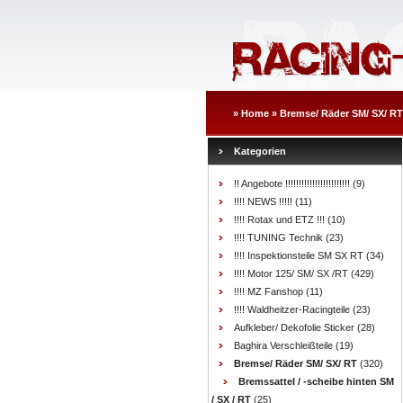
»
Home
»
Bremse/ Räder SM/ SX/ RT
Kategorien
!! Angebote !!!!!!!!!!!!!!!!!!!!!!!!
(9)
!!!! NEWS !!!!!
(11)
!!!! Rotax und ETZ !!!
(10)
!!!! TUNING Technik
(23)
!!!! Inspektionsteile SM SX RT
(34)
!!!! Motor 125/ SM/ SX /RT
(429)
!!!! MZ Fanshop
(11)
!!!! Waldheitzer-Racingteile
(23)
Aufkleber/ Dekofolie Sticker
(28)
Baghira Verschleißteile
(19)
Bremse/ Räder SM/ SX/ RT
(320)
Bremssattel / -scheibe hinten SM
/ SX / RT
(25)