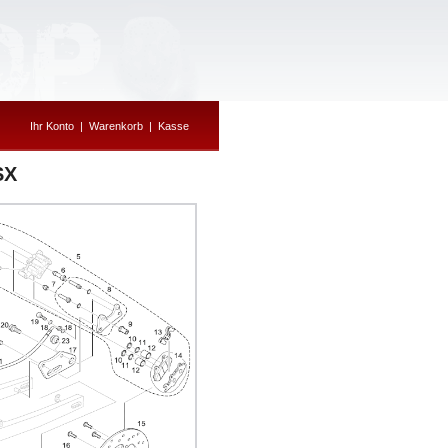
Ihr Konto
|
Warenkorb
|
Kasse
SX