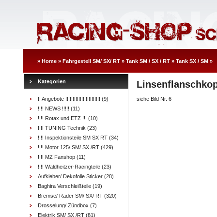
»
Home
»
Fahrgestell SM/ SX/ RT
»
Tank SM / SX / RT
»
Tank SX / SM
»
Kategorien
Linsenflanschkop
!! Angebote !!!!!!!!!!!!!!!!!!!!!!!!
(9)
siehe Bild Nr. 6
!!!! NEWS !!!!!
(11)
!!!! Rotax und ETZ !!!
(10)
!!!! TUNING Technik
(23)
!!!! Inspektionsteile SM SX RT
(34)
!!!! Motor 125/ SM/ SX /RT
(429)
!!!! MZ Fanshop
(11)
!!!! Waldheitzer-Racingteile
(23)
Aufkleber/ Dekofolie Sticker
(28)
Baghira Verschleißteile
(19)
Bremse/ Räder SM/ SX/ RT
(320)
Drosselung/ Zündbox
(7)
Elektrik SM/ SX /RT
(81)