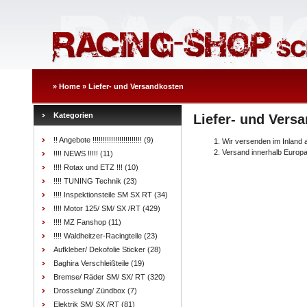
»
Home
»
Liefer- und Versandkosten
Kategorien
Liefer- und Vers
!! Angebote !!!!!!!!!!!!!!!!!!!!!!!!
(9)
Wir versenden im Inland 
Versand innerhalb Europ
!!!! NEWS !!!!!
(11)
!!!! Rotax und ETZ !!!
(10)
!!!! TUNING Technik
(23)
!!!! Inspektionsteile SM SX RT
(34)
!!!! Motor 125/ SM/ SX /RT
(429)
!!!! MZ Fanshop
(11)
!!!! Waldheitzer-Racingteile
(23)
Aufkleber/ Dekofolie Sticker
(28)
Baghira Verschleißteile
(19)
Bremse/ Räder SM/ SX/ RT
(320)
Drosselung/ Zündbox
(7)
Elektrik SM/ SX /RT
(81)