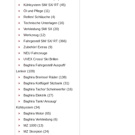
Kühlsystem SM/ SX/ RT
(45)
Öl und Pflege
(11)
Reifen/ Schläuche
(4)
Technische Unterlagen
(16)
Verkleidung SM/ SX
(20)
Werkzeug
(12)
Fahrgestell SM/ SX/ RT
(366)
Zubehör/ Extras
(9)
NEU Fahrzeuge
UVEX Cross/ Ski Brillen
Baghira Fahrgestell/ Auspuff/
Lenker
(109)
Baghira Bremse/ Räder
(138)
Baghira Kotflügel/ Sitzbank
(31)
Baghira Tacho/ Scheinwerfer
(16)
Baghira Elektrik
(27)
Baghira Tank/ Ansaug/
Kühlsystem
(34)
Baghira Motor
(65)
Baghira Verkleidung
(6)
MZ 1000
(13)
MZ Skorpion
(24)