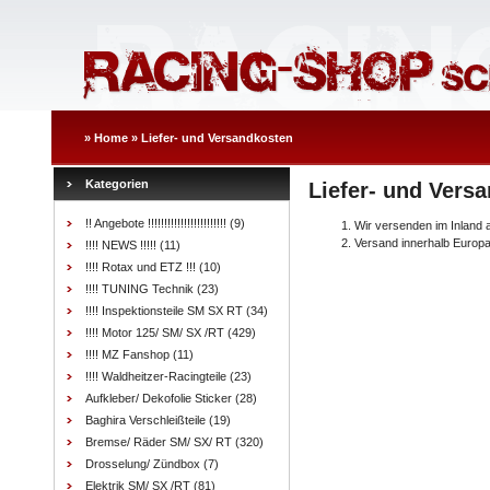
»
Home
»
Liefer- und Versandkosten
Kategorien
Liefer- und Vers
!! Angebote !!!!!!!!!!!!!!!!!!!!!!!!
(9)
Wir versenden im Inland 
Versand innerhalb Europ
!!!! NEWS !!!!!
(11)
!!!! Rotax und ETZ !!!
(10)
!!!! TUNING Technik
(23)
!!!! Inspektionsteile SM SX RT
(34)
!!!! Motor 125/ SM/ SX /RT
(429)
!!!! MZ Fanshop
(11)
!!!! Waldheitzer-Racingteile
(23)
Aufkleber/ Dekofolie Sticker
(28)
Baghira Verschleißteile
(19)
Bremse/ Räder SM/ SX/ RT
(320)
Drosselung/ Zündbox
(7)
Elektrik SM/ SX /RT
(81)