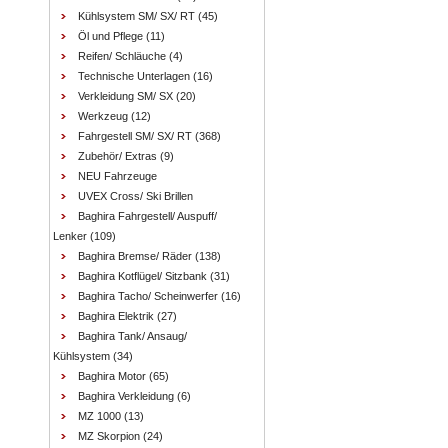
Kühlsystem SM/ SX/ RT
(45)
Öl und Pflege
(11)
Reifen/ Schläuche
(4)
Technische Unterlagen
(16)
Verkleidung SM/ SX
(20)
Werkzeug
(12)
Fahrgestell SM/ SX/ RT
(368)
Zubehör/ Extras
(9)
NEU Fahrzeuge
UVEX Cross/ Ski Brillen
Baghira Fahrgestell/ Auspuff/
Lenker
(109)
Baghira Bremse/ Räder
(138)
Baghira Kotflügel/ Sitzbank
(31)
Baghira Tacho/ Scheinwerfer
(16)
Baghira Elektrik
(27)
Baghira Tank/ Ansaug/
Kühlsystem
(34)
Baghira Motor
(65)
Baghira Verkleidung
(6)
MZ 1000
(13)
MZ Skorpion
(24)