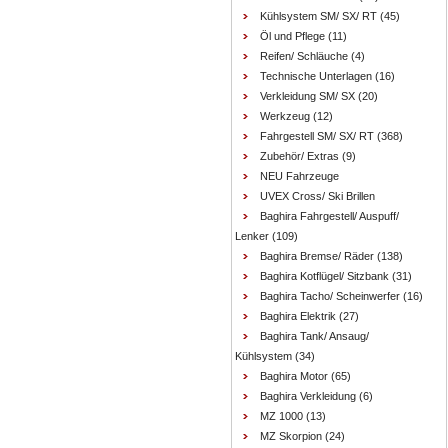
Kühlsystem SM/ SX/ RT
(45)
Öl und Pflege
(11)
Reifen/ Schläuche
(4)
Technische Unterlagen
(16)
Verkleidung SM/ SX
(20)
Werkzeug
(12)
Fahrgestell SM/ SX/ RT
(368)
Zubehör/ Extras
(9)
NEU Fahrzeuge
UVEX Cross/ Ski Brillen
Baghira Fahrgestell/ Auspuff/
Lenker
(109)
Baghira Bremse/ Räder
(138)
Baghira Kotflügel/ Sitzbank
(31)
Baghira Tacho/ Scheinwerfer
(16)
Baghira Elektrik
(27)
Baghira Tank/ Ansaug/
Kühlsystem
(34)
Baghira Motor
(65)
Baghira Verkleidung
(6)
MZ 1000
(13)
MZ Skorpion
(24)