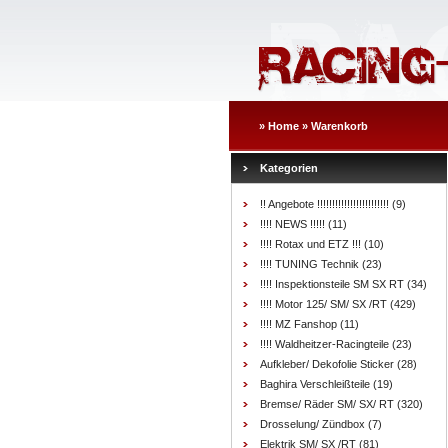
»
Home
»
Warenkorb
Kategorien
!! Angebote !!!!!!!!!!!!!!!!!!!!!!!!
(9)
!!!! NEWS !!!!!
(11)
!!!! Rotax und ETZ !!!
(10)
!!!! TUNING Technik
(23)
!!!! Inspektionsteile SM SX RT
(34)
!!!! Motor 125/ SM/ SX /RT
(429)
!!!! MZ Fanshop
(11)
!!!! Waldheitzer-Racingteile
(23)
Aufkleber/ Dekofolie Sticker
(28)
Baghira Verschleißteile
(19)
Bremse/ Räder SM/ SX/ RT
(320)
Drosselung/ Zündbox
(7)
Elektrik SM/ SX /RT
(81)