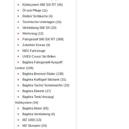
Kühlsystem SM/ SX/ RT
(45)
Öl und Pflege
(11)
Reifen/ Schläuche
(4)
Technische Unterlagen
(16)
Verkleidung SM/ SX
(20)
Werkzeug
(12)
Fahrgestell SM/ SX/ RT
(368)
Zubehör/ Extras
(9)
NEU Fahrzeuge
UVEX Cross/ Ski Brillen
Baghira Fahrgestell/ Auspuff/
Lenker
(109)
Baghira Bremse/ Räder
(138)
Baghira Kotflügel/ Sitzbank
(31)
Baghira Tacho/ Scheinwerfer
(16)
Baghira Elektrik
(27)
Baghira Tank/ Ansaug/
Kühlsystem
(34)
Baghira Motor
(65)
Baghira Verkleidung
(6)
MZ 1000
(13)
MZ Skorpion
(24)