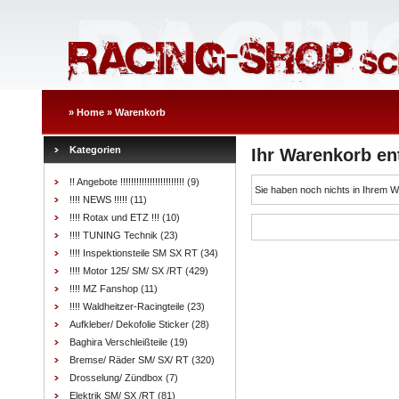
»
Home
»
Warenkorb
Kategorien
Ihr Warenkorb ent
!! Angebote !!!!!!!!!!!!!!!!!!!!!!!!
(9)
Sie haben noch nichts in Ihrem 
!!!! NEWS !!!!!
(11)
!!!! Rotax und ETZ !!!
(10)
!!!! TUNING Technik
(23)
!!!! Inspektionsteile SM SX RT
(34)
!!!! Motor 125/ SM/ SX /RT
(429)
!!!! MZ Fanshop
(11)
!!!! Waldheitzer-Racingteile
(23)
Aufkleber/ Dekofolie Sticker
(28)
Baghira Verschleißteile
(19)
Bremse/ Räder SM/ SX/ RT
(320)
Drosselung/ Zündbox
(7)
Elektrik SM/ SX /RT
(81)