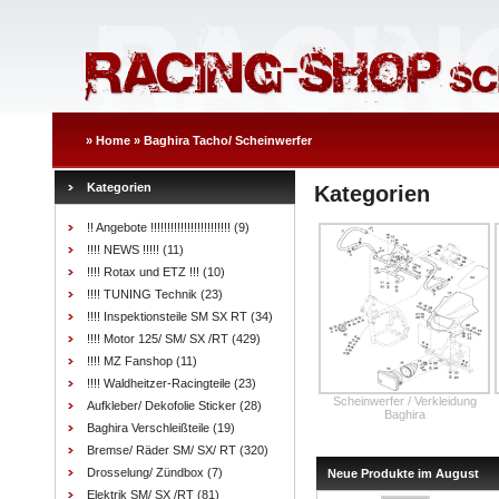
»
Home
»
Baghira Tacho/ Scheinwerfer
Kategorien
Kategorien
!! Angebote !!!!!!!!!!!!!!!!!!!!!!!!
(9)
!!!! NEWS !!!!!
(11)
!!!! Rotax und ETZ !!!
(10)
!!!! TUNING Technik
(23)
!!!! Inspektionsteile SM SX RT
(34)
!!!! Motor 125/ SM/ SX /RT
(429)
!!!! MZ Fanshop
(11)
!!!! Waldheitzer-Racingteile
(23)
Scheinwerfer / Verkleidung
Aufkleber/ Dekofolie Sticker
(28)
Baghira
Baghira Verschleißteile
(19)
Bremse/ Räder SM/ SX/ RT
(320)
Drosselung/ Zündbox
(7)
Neue Produkte im August
Elektrik SM/ SX /RT
(81)