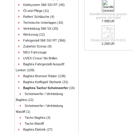
Kühlsystem SM/ SX/ RT
(45)
Öl und Pflege
(11)
Standlichtfassung (graues
Reifen/ Schläuche
(4)
gummi) mit Kabel
7.99EUR
Technische Unterlagen
(16)
Verkleidung SM/ SX
(20)
Werkzeug
(12)
Distanzhülse 10x7x10,5
Fahrgestell SM/ SX/ RT
(366)
2.26EUR
Zubehör/ Extras
(9)
NEU Fahrzeuge
UVEX Cross/ Ski Brillen
Baghira Fahrgestell/ Auspuff/
Lenker
(109)
Baghira Bremse/ Räder
(138)
Baghira Kotflügel/ Sitzbank
(31)
Baghira Tacho/ Scheinwerfer
(16)
Scheinwerfer / Verkleidung
Baghira
(12)
Scheinwerfer / Verkleidung
Mastiff
(1)
Tacho Baghira
(3)
Tacho Mastiff
Baghira Elektrik
(27)