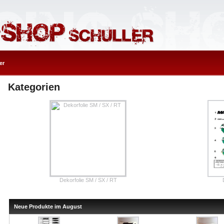
er
Kategorien
Dekorfolie SM / SX / RT
Neue Produkte im August