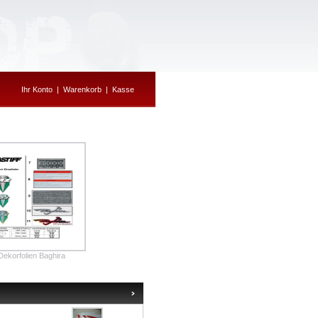
Ihr Konto
|
Warenkorb
|
Kasse
Dekorfolien Baghira