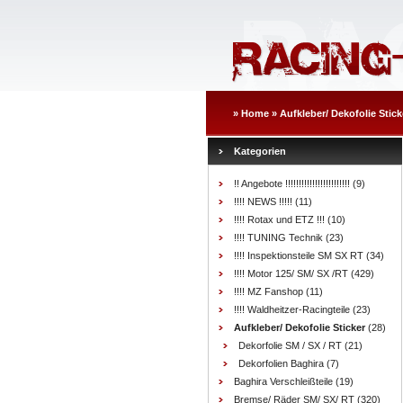
»
Home
»
Aufkleber/ Dekofolie Stick
Kategorien
!! Angebote !!!!!!!!!!!!!!!!!!!!!!!!
(9)
!!!! NEWS !!!!!
(11)
!!!! Rotax und ETZ !!!
(10)
!!!! TUNING Technik
(23)
!!!! Inspektionsteile SM SX RT
(34)
!!!! Motor 125/ SM/ SX /RT
(429)
!!!! MZ Fanshop
(11)
!!!! Waldheitzer-Racingteile
(23)
Aufkleber/ Dekofolie Sticker
(28)
Dekorfolie SM / SX / RT
(21)
Dekorfolien Baghira
(7)
Baghira Verschleißteile
(19)
Bremse/ Räder SM/ SX/ RT
(320)