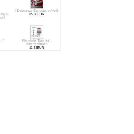
r
! Dekorsatz Gangsta rot/weiß
ung &
85.00EUR
weiß
ccm"
Klebefolie "Baghira",
silber/anthrazit
11.33EUR