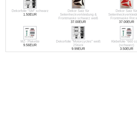
Dekorfolie "SM" schwarz
Dekor Satz für
Dekor Satz fü
1.50EUR
Seitenheckverkleidung &
Seitenheckverkleid
Frontmaske schwarz weiß
Frontmaske Rot 
37.00EUR
37.00EUR
MZ- Plakette
Dekorfolie "Motorcycles" weiß
Klebefolie "660 
9.56EUR
2Stück
(schwarz)
9.99EUR
3.50EUR