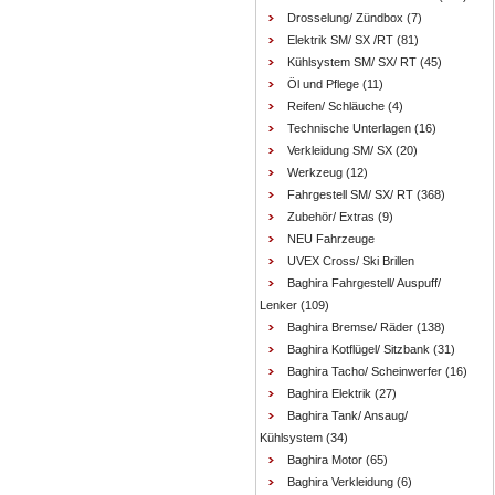
Drosselung/ Zündbox
(7)
Elektrik SM/ SX /RT
(81)
Kühlsystem SM/ SX/ RT
(45)
Öl und Pflege
(11)
Reifen/ Schläuche
(4)
Technische Unterlagen
(16)
Verkleidung SM/ SX
(20)
Werkzeug
(12)
Fahrgestell SM/ SX/ RT
(368)
Zubehör/ Extras
(9)
NEU Fahrzeuge
UVEX Cross/ Ski Brillen
Baghira Fahrgestell/ Auspuff/
Lenker
(109)
Baghira Bremse/ Räder
(138)
Baghira Kotflügel/ Sitzbank
(31)
Baghira Tacho/ Scheinwerfer
(16)
Baghira Elektrik
(27)
Baghira Tank/ Ansaug/
Kühlsystem
(34)
Baghira Motor
(65)
Baghira Verkleidung
(6)