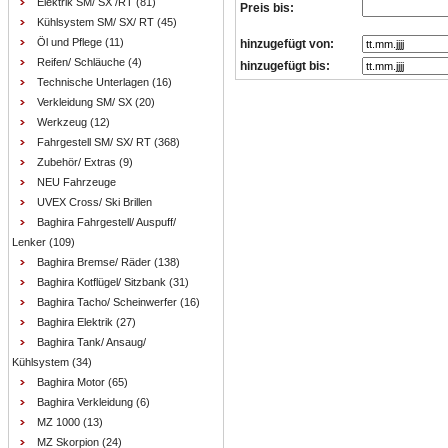
Elektrik SM/ SX /RT
(81)
Preis bis:
Kühlsystem SM/ SX/ RT
(45)
Öl und Pflege
(11)
hinzugefügt von:
Reifen/ Schläuche
(4)
hinzugefügt bis:
Technische Unterlagen
(16)
Verkleidung SM/ SX
(20)
Werkzeug
(12)
Fahrgestell SM/ SX/ RT
(368)
Zubehör/ Extras
(9)
NEU Fahrzeuge
UVEX Cross/ Ski Brillen
Baghira Fahrgestell/ Auspuff/
Lenker
(109)
Baghira Bremse/ Räder
(138)
Baghira Kotflügel/ Sitzbank
(31)
Baghira Tacho/ Scheinwerfer
(16)
Baghira Elektrik
(27)
Baghira Tank/ Ansaug/
Kühlsystem
(34)
Baghira Motor
(65)
Baghira Verkleidung
(6)
MZ 1000
(13)
MZ Skorpion
(24)