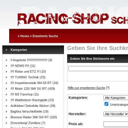
»
Home
»
Erweiterte Suche
Geben Sie Ihre Suchkr
Kategorien
Geben Sie Ihre Stichworte ein
!! Angebote !!!!!!!!!!!!!!!!!!!!!!!!
(9)
!!!! NEWS !!!!!
(11)
!!!! Rotax und ETZ !!!
(10)
!!!! TUNING Technik
(23)
!!!! Inspektionsteile SM SX RT
(34)
Hilfe zur erweiterten Suche
[?]
!!!! Motor 125/ SM/ SX /RT
(429)
!!!! MZ Fanshop
(11)
Kategorien:
!!!! Waldheitzer-Racingteile
(23)
Unterkategor
Aufkleber/ Dekofolie Sticker
(28)
Baghira Verschleißteile
(19)
Hersteller:
Bremse/ Räder SM/ SX/ RT
(320)
Drosselung/ Zündbox
(7)
Preis ab: