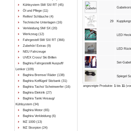
Kühlsystem SM/ SX/ RT
(45)
Gabelvor
Öl und Pflege
(11)
Reifen/ Schläuche
(4)
29
Kupplungs
Technische Unterlagen
(16)
Verkleidung SM/ SX
(20)
Werkzeug
(12)
LED Heckte
Fahrgestell SM/ SX/ RT
(366)
Zubehör/ Extras
(9)
LED Rückl
NEU Fahrzeuge
UVEX Cross/ Ski Brillen
Set-Gabel
Baghira Fahrgestell/ Auspuff/
Lenker
(109)
Baghira Bremse/ Räder
(138)
Spiegel S
Baghira Kotflügel/ Sitzbank
(31)
angezeigte Produkte:
1
bis
11
(vo
Baghira Tacho/ Scheinwerfer
(16)
Baghira Elektrik
(27)
Baghira Tank/ Ansaug/
Kühlsystem
(34)
Baghira Motor
(65)
Baghira Verkleidung
(6)
MZ 1000
(13)
MZ Skorpion
(24)