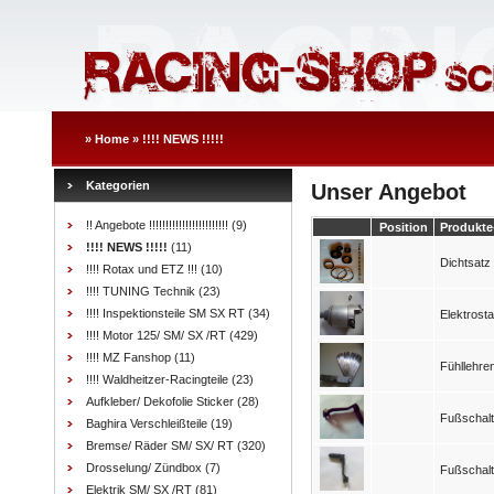
»
Home
»
!!!! NEWS !!!!!
Kategorien
Unser Angebot
!! Angebote !!!!!!!!!!!!!!!!!!!!!!!!
(9)
Position
Produkte
!!!! NEWS !!!!!
(11)
Dichtsatz
!!!! Rotax und ETZ !!!
(10)
!!!! TUNING Technik
(23)
!!!! Inspektionsteile SM SX RT
(34)
Elektrosta
!!!! Motor 125/ SM/ SX /RT
(429)
!!!! MZ Fanshop
(11)
Fühllehren
!!!! Waldheitzer-Racingteile
(23)
Aufkleber/ Dekofolie Sticker
(28)
Fußschalt
Baghira Verschleißteile
(19)
Bremse/ Räder SM/ SX/ RT
(320)
Drosselung/ Zündbox
(7)
Fußschalt
Elektrik SM/ SX /RT
(81)