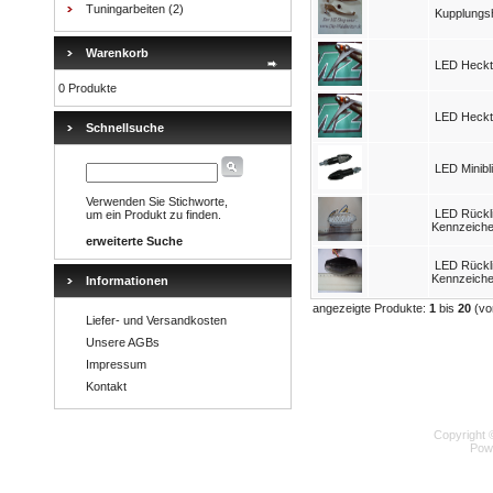
Tuningarbeiten
(2)
Kupplungsh
Warenkorb
LED Heckte
0 Produkte
LED Heckte
Schnellsuche
LED Minibl
Verwenden Sie Stichworte,
LED Rückli
um ein Produkt zu finden.
Kennzeiche
erweiterte Suche
LED Rückli
Kennzeichen
Informationen
angezeigte Produkte:
1
bis
20
(v
Liefer- und Versandkosten
Unsere AGBs
Impressum
Kontakt
Copyright 
Pow