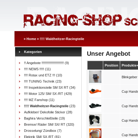
»
Home
»
!!!! Waldheitzer-Racingteile
Kategorien
Unser Angebot
!! Angebote !!!!!!!!!!!!!!!!!!!!!!!!
(9)
Position
Produkte
!!!! NEWS !!!!!
(11)
!!!! Rotax und ETZ !!!
(10)
Blinkgeber 
!!!! TUNING Technik
(23)
!!!! Inspektionsteile SM SX RT
(34)
Cup Handsc
!!!! Motor 125/ SM/ SX /RT
(429)
!!!! MZ Fanshop
(11)
!!!! Waldheitzer-Racingteile
(23)
Cup Handsc
Aufkleber/ Dekofolie Sticker
(28)
Baghira Verschleißteile
(19)
Cup Hands
Bremse/ Räder SM/ SX/ RT
(320)
Drosselung/ Zündbox
(7)
Cup Hands
Elektrik SM/ SX /RT
(81)