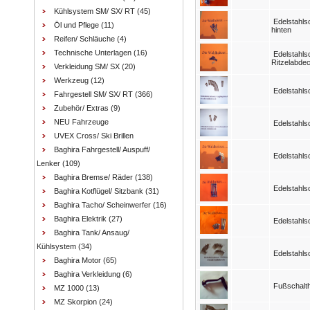
Kühlsystem SM/ SX/ RT
(45)
Edelstahl
Öl und Pflege
(11)
hinten
Reifen/ Schläuche
(4)
Technische Unterlagen
(16)
Edelstahls
Ritzelabde
Verkleidung SM/ SX
(20)
Werkzeug
(12)
Edelstahl
Fahrgestell SM/ SX/ RT
(366)
Zubehör/ Extras
(9)
NEU Fahrzeuge
Edelstahl
UVEX Cross/ Ski Brillen
Baghira Fahrgestell/ Auspuff/
Edelstahls
Lenker
(109)
Baghira Bremse/ Räder
(138)
Edelstahls
Baghira Kotflügel/ Sitzbank
(31)
Baghira Tacho/ Scheinwerfer
(16)
Baghira Elektrik
(27)
Edelstahls
Baghira Tank/ Ansaug/
Kühlsystem
(34)
Edelstahls
Baghira Motor
(65)
Baghira Verkleidung
(6)
Fußschalth
MZ 1000
(13)
MZ Skorpion
(24)