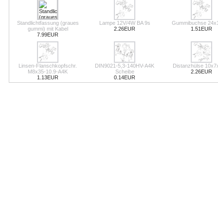
Standlichtfassung (graues
Lampe 12V/4W BA 9s
Gummibuchse 24x
gummi) mit Kabel
2.26EUR
1.51EUR
7.99EUR
Linsen-Flanschkopfschr.
DIN9021-5,3-140HV-A4K
Distanzhülse 10x7
M8x35-10.9-A4K
Scheibe
2.26EUR
1.13EUR
0.14EUR