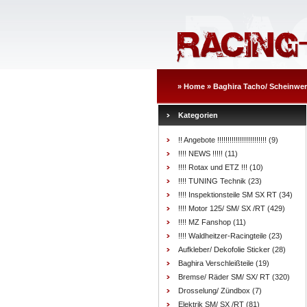
»
Home
»
Baghira Tacho/ Scheinwer
Kategorien
!! Angebote !!!!!!!!!!!!!!!!!!!!!!!!
(9)
!!!! NEWS !!!!!
(11)
!!!! Rotax und ETZ !!!
(10)
!!!! TUNING Technik
(23)
!!!! Inspektionsteile SM SX RT
(34)
!!!! Motor 125/ SM/ SX /RT
(429)
!!!! MZ Fanshop
(11)
!!!! Waldheitzer-Racingteile
(23)
Aufkleber/ Dekofolie Sticker
(28)
Baghira Verschleißteile
(19)
Bremse/ Räder SM/ SX/ RT
(320)
Drosselung/ Zündbox
(7)
Elektrik SM/ SX /RT
(81)