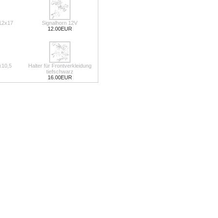
12x17
Signalhorn 12V
12.00EUR
x10,5
Halter für Frontverkleidung
tiefschwarz
16.00EUR