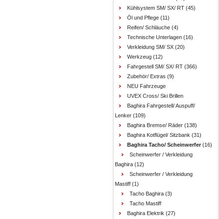
Kühlsystem SM/ SX/ RT
(45)
Öl und Pflege
(11)
Reifen/ Schläuche
(4)
Technische Unterlagen
(16)
Verkleidung SM/ SX
(20)
Werkzeug
(12)
Fahrgestell SM/ SX/ RT
(366)
Zubehör/ Extras
(9)
NEU Fahrzeuge
UVEX Cross/ Ski Brillen
Baghira Fahrgestell/ Auspuff/
Lenker
(109)
Baghira Bremse/ Räder
(138)
Baghira Kotflügel/ Sitzbank
(31)
Baghira Tacho/ Scheinwerfer
(16)
Scheinwerfer / Verkleidung
Baghira
(12)
Scheinwerfer / Verkleidung
Mastiff
(1)
Tacho Baghira
(3)
Tacho Mastiff
Baghira Elektrik
(27)