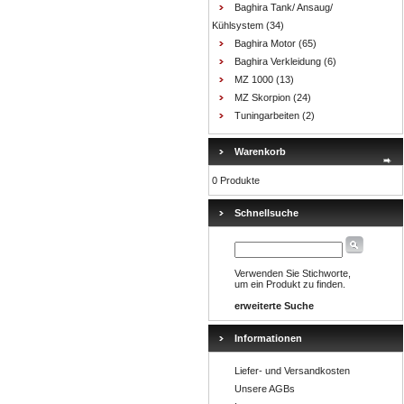
Baghira Tank/ Ansaug/
Kühlsystem
(34)
Baghira Motor
(65)
Baghira Verkleidung
(6)
MZ 1000
(13)
MZ Skorpion
(24)
Tuningarbeiten
(2)
Warenkorb
0 Produkte
Schnellsuche
Verwenden Sie Stichworte,
um ein Produkt zu finden.
erweiterte Suche
Informationen
Liefer- und Versandkosten
Unsere AGBs