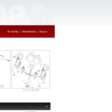
Ihr Konto
|
Warenkorb
|
Kasse
Tacho Mastiff