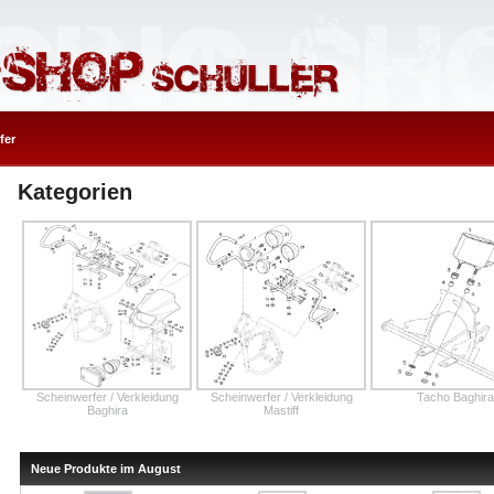
fer
Kategorien
Scheinwerfer / Verkleidung
Scheinwerfer / Verkleidung
Tacho Baghira
Baghira
Mastiff
Neue Produkte im August