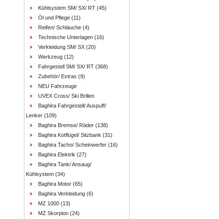
Kühlsystem SM/ SX/ RT
(45)
Öl und Pflege
(11)
Reifen/ Schläuche
(4)
Technische Unterlagen
(16)
Verkleidung SM/ SX
(20)
Werkzeug
(12)
Fahrgestell SM/ SX/ RT
(368)
Zubehör/ Extras
(9)
NEU Fahrzeuge
UVEX Cross/ Ski Brillen
Baghira Fahrgestell/ Auspuff/
Lenker
(109)
Baghira Bremse/ Räder
(138)
Baghira Kotflügel/ Sitzbank
(31)
Baghira Tacho/ Scheinwerfer
(16)
Baghira Elektrik
(27)
Baghira Tank/ Ansaug/
Kühlsystem
(34)
Baghira Motor
(65)
Baghira Verkleidung
(6)
MZ 1000
(13)
MZ Skorpion
(24)