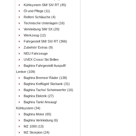
Kühlsystem SM/ SX/ RT
(45)
Öl und Pflege
(11)
Reifen/ Schläuche
(4)
Technische Unterlagen
(16)
Verkleidung SM/ SX
(20)
Werkzeug
(12)
Fahrgestell SM/ SX/ RT
(366)
Zubehör/ Extras
(9)
NEU Fahrzeuge
UVEX Cross/ Ski Brillen
Baghira Fahrgestell/ Auspuff/
Lenker
(109)
Baghira Bremse/ Räder
(138)
Baghira Kotflügel/ Sitzbank
(31)
Baghira Tacho/ Scheinwerfer
(16)
Baghira Elektrik
(27)
Baghira Tank/ Ansaug/
Kühlsystem
(34)
Baghira Motor
(65)
Baghira Verkleidung
(6)
MZ 1000
(13)
MZ Skorpion
(24)