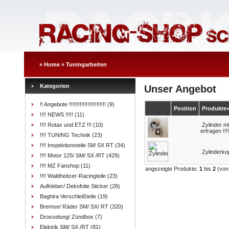
»
Home
»
Tuningarbeiten
Kategorien
Unser Angebot
!! Angebote !!!!!!!!!!!!!!!!!!!!!!!!
(9)
Position
Produkte
!!!! NEWS !!!!!
(11)
!!!! Rotax und ETZ !!!
(10)
Zylinder m
erfragen !!!!
!!!! TUNING Technik
(23)
!!!! Inspektionsteile SM SX RT
(34)
Zylinderko
!!!! Motor 125/ SM/ SX /RT
(429)
!!!! MZ Fanshop
(11)
angezeigte Produkte:
1
bis
2
(vo
!!!! Waldheitzer-Racingteile
(23)
Aufkleber/ Dekofolie Sticker
(28)
Baghira Verschleißteile
(19)
Bremse/ Räder SM/ SX/ RT
(320)
Drosselung/ Zündbox
(7)
Elektrik SM/ SX /RT
(81)