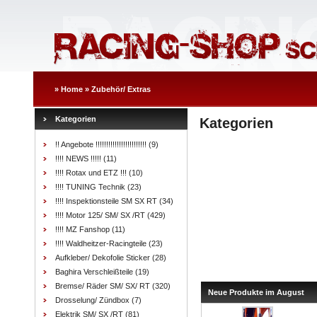
»
Home
»
Zubehör/ Extras
Kategorien
Kategorien
!! Angebote !!!!!!!!!!!!!!!!!!!!!!!!
(9)
!!!! NEWS !!!!!
(11)
!!!! Rotax und ETZ !!!
(10)
!!!! TUNING Technik
(23)
!!!! Inspektionsteile SM SX RT
(34)
!!!! Motor 125/ SM/ SX /RT
(429)
!!!! MZ Fanshop
(11)
!!!! Waldheitzer-Racingteile
(23)
Aufkleber/ Dekofolie Sticker
(28)
Baghira Verschleißteile
(19)
Bremse/ Räder SM/ SX/ RT
(320)
Neue Produkte im August
Drosselung/ Zündbox
(7)
Elektrik SM/ SX /RT
(81)