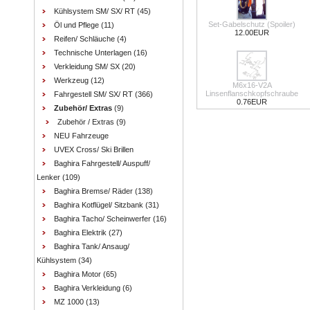
Kühlsystem SM/ SX/ RT
(45)
Set-Gabelschutz (Spoiler)
Öl und Pflege
(11)
12.00EUR
Reifen/ Schläuche
(4)
Technische Unterlagen
(16)
Verkleidung SM/ SX
(20)
Werkzeug
(12)
M6x16-V2A
Linsenflanschkopfschraube
Fahrgestell SM/ SX/ RT
(366)
0.76EUR
Zubehör/ Extras
(9)
Zubehör / Extras
(9)
NEU Fahrzeuge
UVEX Cross/ Ski Brillen
Baghira Fahrgestell/ Auspuff/
Lenker
(109)
Baghira Bremse/ Räder
(138)
Baghira Kotflügel/ Sitzbank
(31)
Baghira Tacho/ Scheinwerfer
(16)
Baghira Elektrik
(27)
Baghira Tank/ Ansaug/
Kühlsystem
(34)
Baghira Motor
(65)
Baghira Verkleidung
(6)
MZ 1000
(13)