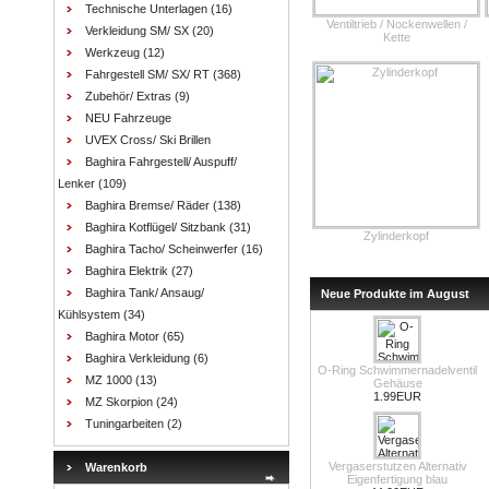
Technische Unterlagen
(16)
Ventiltrieb / Nockenwellen /
Verkleidung SM/ SX
(20)
Kette
Werkzeug
(12)
Fahrgestell SM/ SX/ RT
(368)
Zubehör/ Extras
(9)
NEU Fahrzeuge
UVEX Cross/ Ski Brillen
Baghira Fahrgestell/ Auspuff/
Lenker
(109)
Baghira Bremse/ Räder
(138)
Baghira Kotflügel/ Sitzbank
(31)
Zylinderkopf
Baghira Tacho/ Scheinwerfer
(16)
Baghira Elektrik
(27)
Baghira Tank/ Ansaug/
Neue Produkte im August
Kühlsystem
(34)
Baghira Motor
(65)
Baghira Verkleidung
(6)
O-Ring Schwimmernadelventil
MZ 1000
(13)
Gehäuse
1.99EUR
MZ Skorpion
(24)
Tuningarbeiten
(2)
Vergaserstutzen Alternativ
Warenkorb
Eigenfertigung blau