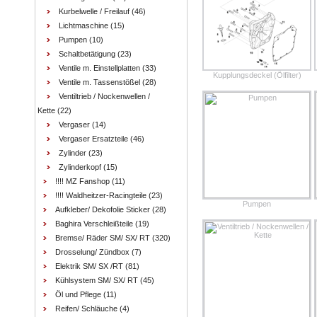
Kurbelwelle / Freilauf
(46)
Lichtmaschine
(15)
Pumpen
(10)
Schaltbetätigung
(23)
Ventile m. Einstellplatten
(33)
Kupplungsdeckel (Ölfilter)
Ventile m. Tassenstößel
(28)
Ventiltrieb / Nockenwellen /
Kette
(22)
Vergaser
(14)
Vergaser Ersatzteile
(46)
Zylinder
(23)
Zylinderkopf
(15)
!!!! MZ Fanshop
(11)
!!!! Waldheitzer-Racingteile
(23)
Pumpen
Aufkleber/ Dekofolie Sticker
(28)
Baghira Verschleißteile
(19)
Bremse/ Räder SM/ SX/ RT
(320)
Drosselung/ Zündbox
(7)
Elektrik SM/ SX /RT
(81)
Kühlsystem SM/ SX/ RT
(45)
Öl und Pflege
(11)
Reifen/ Schläuche
(4)