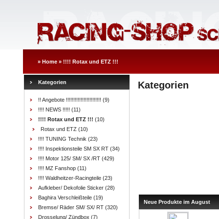
»
Home
»
!!!! Rotax und ETZ !!!
Kategorien
Kategorien
!! Angebote !!!!!!!!!!!!!!!!!!!!!!!!
(9)
!!!! NEWS !!!!!
(11)
!!!! Rotax und ETZ !!!
(10)
Rotax und ETZ
(10)
!!!! TUNING Technik
(23)
!!!! Inspektionsteile SM SX RT
(34)
!!!! Motor 125/ SM/ SX /RT
(429)
!!!! MZ Fanshop
(11)
!!!! Waldheitzer-Racingteile
(23)
Aufkleber/ Dekofolie Sticker
(28)
Baghira Verschleißteile
(19)
Neue Produkte im August
Bremse/ Räder SM/ SX/ RT
(320)
Drosselung/ Zündbox
(7)