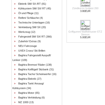
Elektrik SM/ SX /RT
(81)
Zündkerze Isolatot 260
Kühlsystem SM/ SX/ RT
(45)
3.80EUR
Öl und Pflege
(11)
Reifen/ Schläuche
(4)
Technische Unterlagen
(16)
Verkleidung SM/ SX
(20)
Griffgummi Waffelmuster ETZ
Werkzeug
(12)
Simson
Fahrgestell SM/ SX/ RT
(366)
5.00EUR
Zubehör/ Extras
(9)
NEU Fahrzeuge
UVEX Cross/ Ski Brillen
Baghira Fahrgestell/ Auspuff/
Lenker
(109)
Baghira Bremse/ Räder
(138)
Baghira Kotflügel/ Sitzbank
(31)
Baghira Tacho/ Scheinwerfer
(16)
Baghira Elektrik
(27)
Baghira Tank/ Ansaug/
Kühlsystem
(34)
Baghira Motor
(65)
Baghira Verkleidung
(6)
MZ 1000
(13)