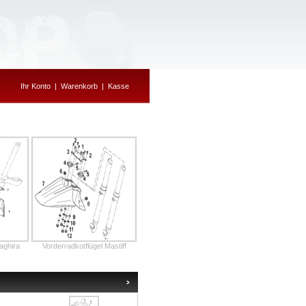
Ihr Konto
|
Warenkorb
|
Kasse
aghira
Vorderradkotflügel Mastiff