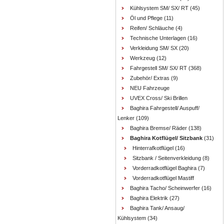
Kühlsystem SM/ SX/ RT
(45)
Öl und Pflege
(11)
Reifen/ Schläuche
(4)
Technische Unterlagen
(16)
Verkleidung SM/ SX
(20)
Werkzeug
(12)
Fahrgestell SM/ SX/ RT
(368)
Zubehör/ Extras
(9)
NEU Fahrzeuge
UVEX Cross/ Ski Brillen
Baghira Fahrgestell/ Auspuff/
Lenker
(109)
Baghira Bremse/ Räder
(138)
Baghira Kotflügel/ Sitzbank
(31)
Hinterrafkotflügel
(16)
Sitzbank / Seitenverkleidung
(8)
Vorderradkotflügel Baghira
(7)
Vorderradkotflügel Mastiff
Baghira Tacho/ Scheinwerfer
(16)
Baghira Elektrik
(27)
Baghira Tank/ Ansaug/
Kühlsystem
(34)