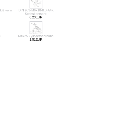
luß vorn
DIN 933-M6x18-8.8-A4K
Sechskantschr.
0.23EUR
l
M4x25 Zylinderschraube
1.51EUR