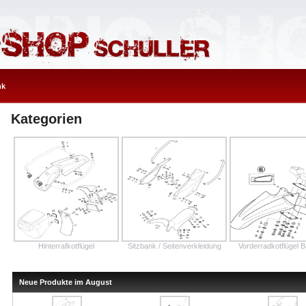
nk
Kategorien
Hinterrafkotflügel
Sitzbank / Seitenverkleidung
Vorderradkotflügel B
Neue Produkte im August