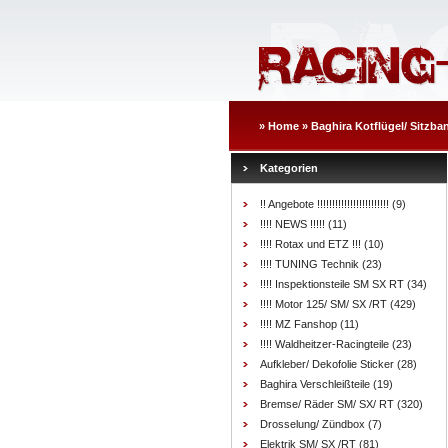
»
Home
»
Baghira Kotflügel/ Sitzba
Kategorien
!! Angebote !!!!!!!!!!!!!!!!!!!!!!!!
(9)
!!!! NEWS !!!!!
(11)
!!!! Rotax und ETZ !!!
(10)
!!!! TUNING Technik
(23)
!!!! Inspektionsteile SM SX RT
(34)
!!!! Motor 125/ SM/ SX /RT
(429)
!!!! MZ Fanshop
(11)
!!!! Waldheitzer-Racingteile
(23)
Aufkleber/ Dekofolie Sticker
(28)
Baghira Verschleißteile
(19)
Bremse/ Räder SM/ SX/ RT
(320)
Drosselung/ Zündbox
(7)
Elektrik SM/ SX /RT
(81)