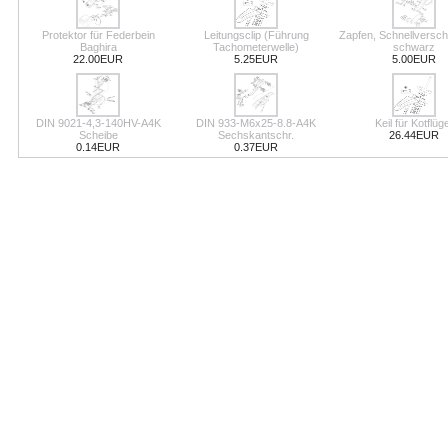
Protektor für Federbein
Leitungsclip (Führung
Zapfen, Schnellversch
Baghira
Tachometerwelle)
schwarz
22.00EUR
5.25EUR
5.00EUR
DIN 9021-4,3-140HV-A4K
DIN 933-M6x25-8.8-A4K
Keil für Kotflüge
Scheibe
Sechskantschr.
26.44EUR
0.14EUR
0.37EUR