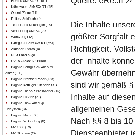
Quelle: eRecht24
Elektrik SM/ SX /RT
(81)
Kühlsystem SM/ SX/ RT
(45)
Öl und Pflege
(11)
Reifen/ Schläuche
(4)
Die Inhalte unser
Technische Unterlagen
(16)
Verkleidung SM/ SX
(20)
größter Sorgfalt er
Werkzeug
(12)
Fahrgestell SM/ SX/ RT
(368)
Richtigkeit, Volls
Zubehör/ Extras
(9)
NEU Fahrzeuge
der Inhalte könne
UVEX Cross/ Ski Brillen
Baghira Fahrgestell/ Auspuff/
Gewähr übernehm
Lenker
(109)
Baghira Bremse/ Räder
(138)
sind wir gemäß §
Baghira Kotflügel/ Sitzbank
(31)
Baghira Tacho/ Scheinwerfer
(16)
Inhalte auf diese
Baghira Elektrik
(27)
Baghira Tank/ Ansaug/
allgemeinen Gese
Kühlsystem
(34)
Baghira Motor
(65)
Nach §§ 8 bis 10
Baghira Verkleidung
(6)
MZ 1000
(13)
Diensteanbieter je
MZ Skorpion
(24)