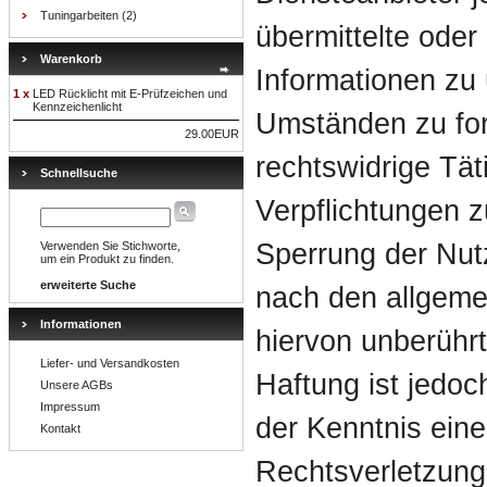
Tuningarbeiten
(2)
übermittelte oder
Warenkorb
Informationen zu
1 x
LED Rücklicht mit E-Prüfzeichen und
Kennzeichenlicht
Umständen zu for
29.00EUR
rechtswidrige Tät
Schnellsuche
Verpflichtungen z
Sperrung der Nut
Verwenden Sie Stichworte,
um ein Produkt zu finden.
erweiterte Suche
nach den allgeme
Informationen
hiervon unberührt
Liefer- und Versandkosten
Haftung ist jedoc
Unsere AGBs
Impressum
der Kenntnis eine
Kontakt
Rechtsverletzung