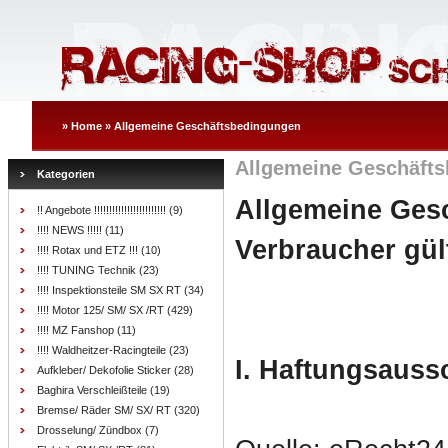
»
Home
»
Allgemeine Geschäftsbedingungen
Allgemeine Geschäft
Kategorien
Allgemeine Ges
!! Angebote !!!!!!!!!!!!!!!!!!!!!!!!
(9)
!!!! NEWS !!!!!
(11)
Verbraucher gül
!!!! Rotax und ETZ !!!
(10)
!!!! TUNING Technik
(23)
!!!! Inspektionsteile SM SX RT
(34)
!!!! Motor 125/ SM/ SX /RT
(429)
!!!! MZ Fanshop
(11)
!!!! Waldheitzer-Racingteile
(23)
I. Haftungsauss
Aufkleber/ Dekofolie Sticker
(28)
Baghira Verschleißteile
(19)
Bremse/ Räder SM/ SX/ RT
(320)
Drosselung/ Zündbox
(7)