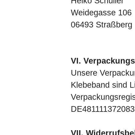
Heiko Schuller
Weidegasse 106
06493 Straßberg
VI. Verpackung
Unsere Verpackun
Klebeband sind Li
Verpackungsregis
DE481111372083
VII. Widerrufsb