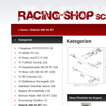
»
Home
»
Elektrik SM/ SX /RT
Kategorien
Kategorien
!! Angebote !!!!!!!!!!!!!!!!!!!!!!!!
(9)
!!!! NEWS !!!!!
(11)
!!!! Rotax und ETZ !!!
(10)
!!!! TUNING Technik
(23)
!!!! Inspektionsteile SM SX RT
(34)
!!!! Motor 125/ SM/ SX /RT
(429)
!!!! MZ Fanshop
(11)
!!!! Waldheitzer-Racingteile
(23)
Blinker / Rücklicht RT
Aufkleber/ Dekofolie Sticker
(28)
Baghira Verschleißteile
(19)
Bremse/ Räder SM/ SX/ RT
(320)
Neue Produkte im August
Drosselung/ Zündbox
(7)
Elektrik SM/ SX /RT
(81)