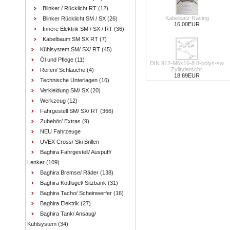
Blinker / Rücklicht RT
(12)
Kabelsatz Racing
Blinker Rücklicht SM / SX
(26)
16.00EUR
Innere Elektrik SM / SX / RT
(36)
Kabelbaum SM SX RT
(7)
Kühlsystem SM/ SX/ RT
(45)
Öl und Pflege
(11)
DIN 912-M6x16-8.8-polys-sw
Zylinderschr.
Reifen/ Schläuche
(4)
18.89EUR
Technische Unterlagen
(16)
Verkleidung SM/ SX
(20)
Werkzeug
(12)
Fahrgestell SM/ SX/ RT
(366)
Zubehör/ Extras
(9)
NEU Fahrzeuge
UVEX Cross/ Ski Brillen
Baghira Fahrgestell/ Auspuff/
Lenker
(109)
Baghira Bremse/ Räder
(138)
Baghira Kotflügel/ Sitzbank
(31)
Baghira Tacho/ Scheinwerfer
(16)
Baghira Elektrik
(27)
Baghira Tank/ Ansaug/
Kühlsystem
(34)