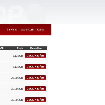
Ihr Konto
|
Warenkorb
|
Kasse
-Nr.
Preis
Bestellen
5.13EUR
5.13EUR
25.00EUR
30.00EUR
30.00EUR