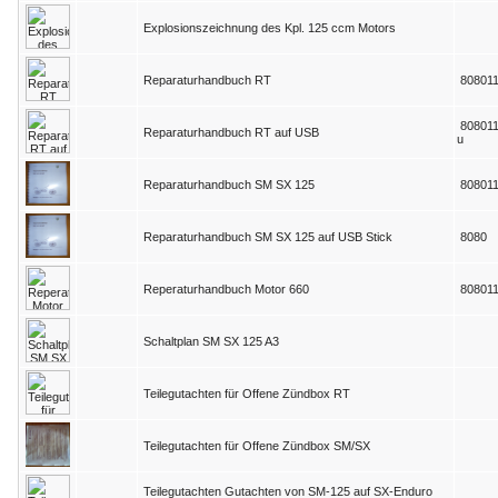
Explosionszeichnung des Kpl. 125 ccm Motors
Reparaturhandbuch RT
80801
80801
Reparaturhandbuch RT auf USB
u
Reparaturhandbuch SM SX 125
80801
Reparaturhandbuch SM SX 125 auf USB Stick
8080
Reperaturhandbuch Motor 660
80801
Schaltplan SM SX 125 A3
Teilegutachten für Offene Zündbox RT
Teilegutachten für Offene Zündbox SM/SX
Teilegutachten Gutachten von SM-125 auf SX-Enduro