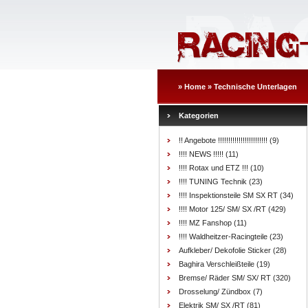
»
Home
»
Technische Unterlagen
Kategorien
!! Angebote !!!!!!!!!!!!!!!!!!!!!!!!
(9)
!!!! NEWS !!!!!
(11)
!!!! Rotax und ETZ !!!
(10)
!!!! TUNING Technik
(23)
!!!! Inspektionsteile SM SX RT
(34)
!!!! Motor 125/ SM/ SX /RT
(429)
!!!! MZ Fanshop
(11)
!!!! Waldheitzer-Racingteile
(23)
Aufkleber/ Dekofolie Sticker
(28)
Baghira Verschleißteile
(19)
Bremse/ Räder SM/ SX/ RT
(320)
Drosselung/ Zündbox
(7)
Elektrik SM/ SX /RT
(81)