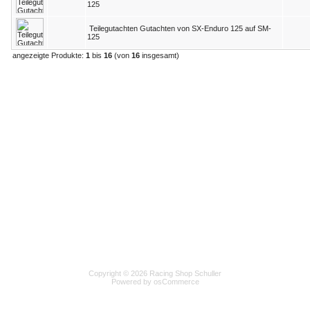
125
Teilegutachten Gutachten von SX-Enduro 125 auf SM-
125
angezeigte Produkte:
1
bis
16
(von
16
insgesamt)
Copyright © 2026 Racing Shop Schuller
Powered by osCommerce