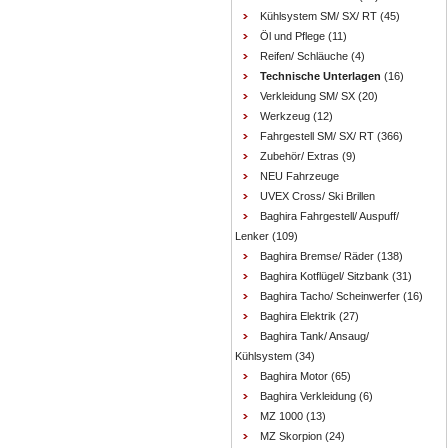
Kühlsystem SM/ SX/ RT
(45)
Öl und Pflege
(11)
Reifen/ Schläuche
(4)
Technische Unterlagen
(16)
Verkleidung SM/ SX
(20)
Werkzeug
(12)
Fahrgestell SM/ SX/ RT
(366)
Zubehör/ Extras
(9)
NEU Fahrzeuge
UVEX Cross/ Ski Brillen
Baghira Fahrgestell/ Auspuff/
Lenker
(109)
Baghira Bremse/ Räder
(138)
Baghira Kotflügel/ Sitzbank
(31)
Baghira Tacho/ Scheinwerfer
(16)
Baghira Elektrik
(27)
Baghira Tank/ Ansaug/
Kühlsystem
(34)
Baghira Motor
(65)
Baghira Verkleidung
(6)
MZ 1000
(13)
MZ Skorpion
(24)