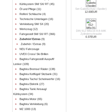
Kühlsystem SM/ SX/ RT
(45)
Set-Gabelschutz (Spoiler)
Öl und Pflege
(11)
12.00EUR
Reifen/ Schläuche
(4)
Technische Unterlagen
(16)
Verkleidung SM/ SX
(20)
Werkzeug
(12)
DIN 912-M6x16-8.8-A4K
Zylinderschraube
Fahrgestell SM/ SX/ RT
(366)
0.37EUR
Zubehör/ Extras
(9)
Zubehör / Extras
(9)
NEU Fahrzeuge
UVEX Cross/ Ski Brillen
Baghira Fahrgestell/ Auspuff/
Lenker
(109)
Baghira Bremse/ Räder
(138)
Baghira Kotflügel/ Sitzbank
(31)
Baghira Tacho/ Scheinwerfer
(16)
Baghira Elektrik
(27)
Baghira Tank/ Ansaug/
Kühlsystem
(34)
Baghira Motor
(65)
Baghira Verkleidung
(6)
MZ 1000
(13)