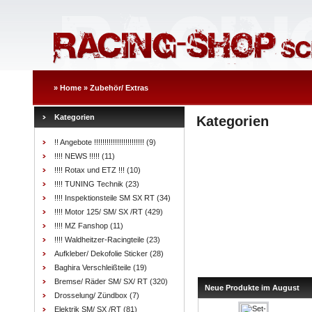
»
Home
»
Zubehör/ Extras
Kategorien
Kategorien
!! Angebote !!!!!!!!!!!!!!!!!!!!!!!!
(9)
!!!! NEWS !!!!!
(11)
!!!! Rotax und ETZ !!!
(10)
!!!! TUNING Technik
(23)
!!!! Inspektionsteile SM SX RT
(34)
!!!! Motor 125/ SM/ SX /RT
(429)
!!!! MZ Fanshop
(11)
!!!! Waldheitzer-Racingteile
(23)
Aufkleber/ Dekofolie Sticker
(28)
Baghira Verschleißteile
(19)
Bremse/ Räder SM/ SX/ RT
(320)
Neue Produkte im August
Drosselung/ Zündbox
(7)
Elektrik SM/ SX /RT
(81)