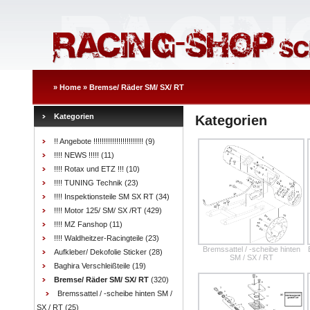
»
Home
»
Bremse/ Räder SM/ SX/ RT
Kategorien
Kategorien
!! Angebote !!!!!!!!!!!!!!!!!!!!!!!!
(9)
!!!! NEWS !!!!!
(11)
!!!! Rotax und ETZ !!!
(10)
!!!! TUNING Technik
(23)
!!!! Inspektionsteile SM SX RT
(34)
!!!! Motor 125/ SM/ SX /RT
(429)
!!!! MZ Fanshop
(11)
!!!! Waldheitzer-Racingteile
(23)
Bremssattel / -scheibe hinten
Aufkleber/ Dekofolie Sticker
(28)
SM / SX / RT
Baghira Verschleißteile
(19)
Bremse/ Räder SM/ SX/ RT
(320)
Bremssattel / -scheibe hinten SM /
SX / RT
(25)