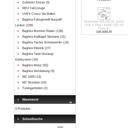
Zubehör/ Extras
(9)
NEU Fahrzeuge
UVEX Cross/ Ski Brillen
Baghira Fahrgestell/ Auspuff/
Kettensatz MZ SM SX 16x52
(428 X-Ring - Kette) DID VX
Lenker
(109)
Schwarz
Baghira Bremse/ Räder
(138)
108.00EUR
Baghira Kotflügel/ Sitzbank
(31)
Baghira Tacho/ Scheinwerfer
(16)
Baghira Elektrik
(27)
Baghira Tank/ Ansaug/
Kühlsystem
(34)
Baghira Motor
(65)
Baghira Verkleidung
(6)
MZ 1000
(13)
MZ Skorpion
(24)
Tuningarbeiten
(2)
Warenkorb
0 Produkte
Schnellsuche