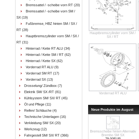
Bremssattel / -scheibe vorn RT
(20)
Bremssattel / -scheibe vorn SM /
SX
(19)
Fußbremse, HBZ hinten SM / SX /
RT
(28)
Hauptbremszylinder vorn SM /
Hauptbremszylinder vorn SM / SX /
SX / RT
RT
(31)
Hinterrad / Kette RT ALU
(34)
Hinterrad / Kette SM / RT
(62)
Hinterrad / Kette SX
(62)
Vorderrad RT ALU
(9)
Vorderrad SM RT
(17)
Vorderrad SX
(13)
Drosselung/ Zündbox
(7)
Elektrik SM/ SX /RT
(81)
Vorderrad RT ALU
Kühlsystem SM/ SX/ RT
(45)
Öl und Pflege
(11)
Neue Produkte im August
Reifen/ Schläuche
(4)
Technische Unterlagen
(16)
Verkleidung SM/ SX
(20)
Werkzeug
(12)
Bremsscheibe hinten Alternativ
Brembo SM SX
Fahrgestell SM/ SX/ RT
(366)
79.00EUR